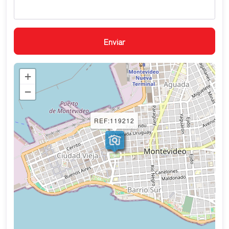
+
−
REF:119212