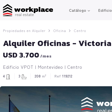
Catálogo
Edifici
Propiedades en Alquiler
Oficina
Centro
Alquiler Oficinas - Victori
USD 3.700
/mes
Edificio VPOT | Montevideo | Centro
2
4
3
208
m
Ref
119212