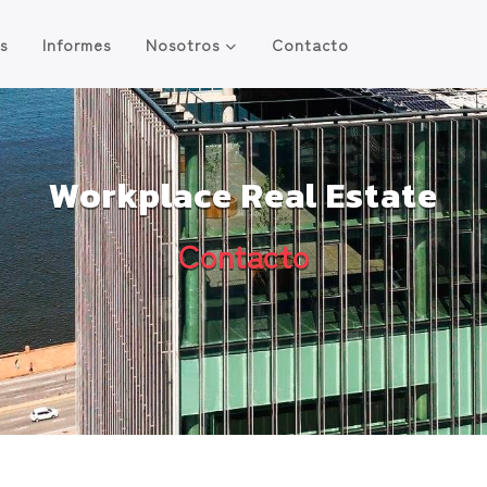
os
Informes
Nosotros
Contacto
Workplace Real Estate
Contacto