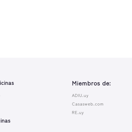
icinas
Miembros de:
a
ADIU.uy
Casasweb.com
RE.uy
inas
a